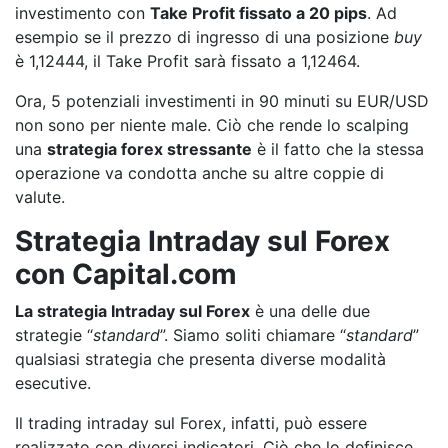
investimento con
Take Profit fissato a 20 pips
. Ad
esempio se il prezzo di ingresso di una posizione
buy
è 1,12444, il Take Profit sarà fissato a 1,12464.
Ora, 5 potenziali investimenti in 90 minuti su EUR/USD
non sono per niente male. Ciò che rende lo scalping
una
strategia forex stressante
è il fatto che la stessa
operazione va condotta anche su altre coppie di
valute.
Strategia Intraday sul Forex
con Capital.com
La strategia Intraday sul Forex
è una delle due
strategie “
standard
”. Siamo soliti chiamare “
standard
”
qualsiasi strategia che presenta diverse modalità
esecutive.
Il trading intraday sul Forex, infatti, può essere
realizzato con diversi indicatori. Ciò che lo definisce,