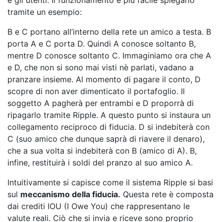
e gli utenti. Il funzionamento è più facile spiegarlo
tramite un esempio:
B e C portano all’interno della rete un amico a testa. B
porta A e C porta D. Quindi A conosce soltanto B,
mentre D conosce soltanto C. Immaginiamo ora che A
e D, che non si sono mai visti nè parlati, vadano a
pranzare insieme. Al momento di pagare il conto, D
scopre di non aver dimenticato il portafoglio. Il
soggetto A pagherà per entrambi e D proporrà di
ripagarlo tramite Ripple. A questo punto si instaura un
collegamento reciproco di fiducia. D si indebiterà con
C (suo amico che dunque saprà di riavere il denaro),
che a sua volta si indebiterà con B (amico di A). B,
infine, restituirà i soldi del pranzo al suo amico A.
Intuitivamente si capisce come il sistema Ripple si basi
sul
meccanismo della fiducia.
Questa rete è composta
dai crediti IOU (I Owe You) che rappresentano le
valute reali. Ciò che si invia e riceve sono proprio